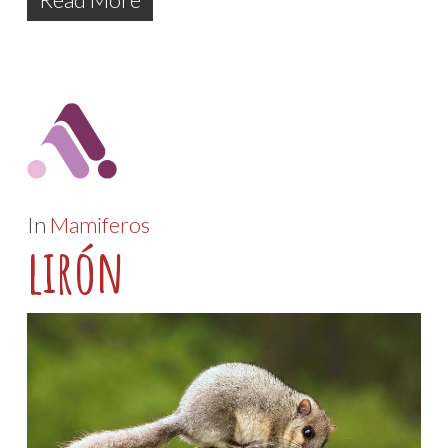
In
Mamiferos
lirón