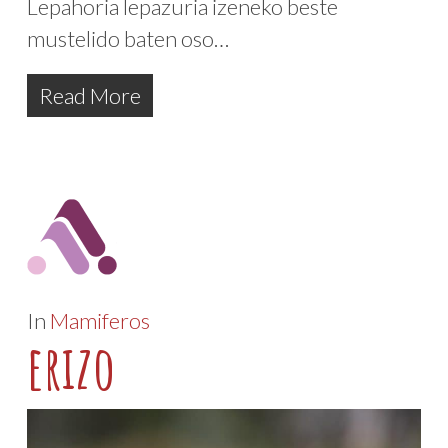
Lepahoria lepazuria izeneko beste
mustelido baten oso…
Read More
In
Mamiferos
erizo