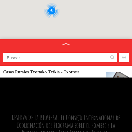
6
Casas Rurales Txortako Txikia - Txorrota
Calle San Pedro , 0
948 76 60 53
Bar Restaurante Pardix
C/ F. Antxorena.
948 76 60 01
RESERVA DE LA BIOSFERA. El Consejo Internacional de
Coordinación del Programa sobre el hombre y la
Hostal Iratiko Urkixokoa