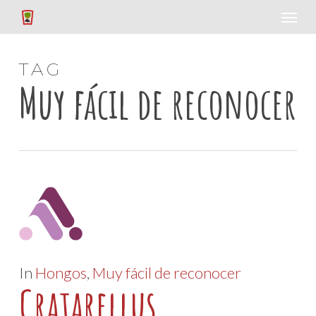
Skip
Menu
to
main
TAG
content
Muy fácil de reconocer
In
Hongos
,
Muy fácil de reconocer
Cratarellus