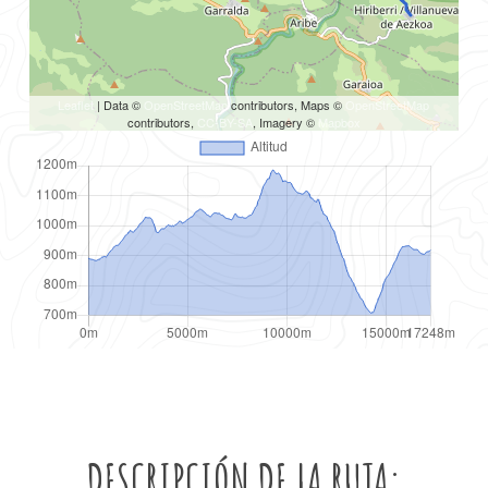
Leaflet
| Data ©
OpenStreetMap
contributors, Maps ©
OpenStreetMap
contributors,
CC-BY-SA
, Imagery ©
Mapbox
DESCRIPCIÓN DE LA RUTA: