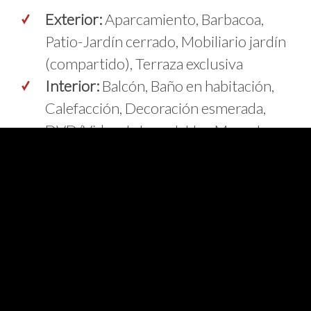
Exterior:
Aparcamiento, Barbacoa,
Patio-Jardín cerrado, Mobiliario jardín
(compartido), Terraza exclusiva
Interior:
Balcón, Baño en habitación,
Calefacción, Decoración esmerada,
DVD/Video, Internet, Una Mascota,
TV en habitación, TV en salón, WIFI
Servicios:
Bicicleta disponible, Acceso
internet, Admite animales,
Documentación sobre la zona.