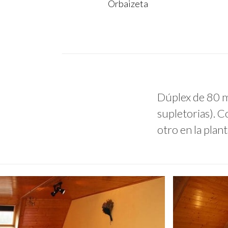
Orbaizeta
Dúplex de 80 m
supletorias). Co
otro en la plant
irati-
irati-
01
04