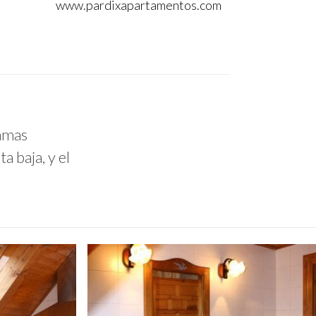
www.pardixapartamentos.com
camas
a baja, y el
irati-
06