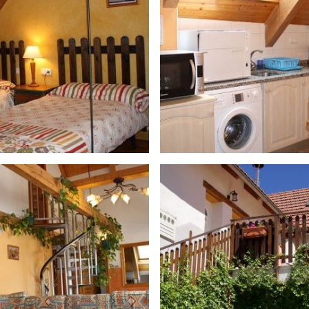
pardix-
04