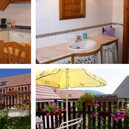
pardix-
05