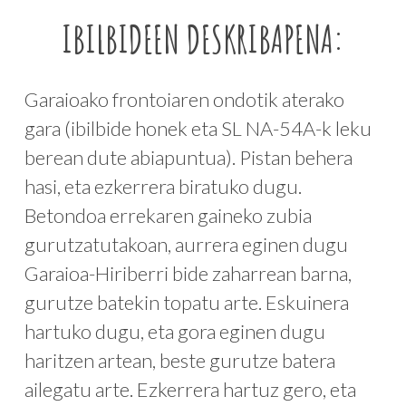
IBILBIDEEN DESKRIBAPENA:
Garaioako frontoiaren ondotik aterako
gara (ibilbide honek eta SL NA-54A-k leku
berean dute abiapuntua). Pistan behera
hasi, eta ezkerrera biratuko dugu.
Betondoa errekaren gaineko zubia
gurutzatutakoan, aurrera eginen dugu
Garaioa-Hiriberri bide zaharrean barna,
gurutze batekin topatu arte. Eskuinera
hartuko dugu, eta gora eginen dugu
haritzen artean, beste gurutze batera
ailegatu arte. Ezkerrera hartuz gero, eta