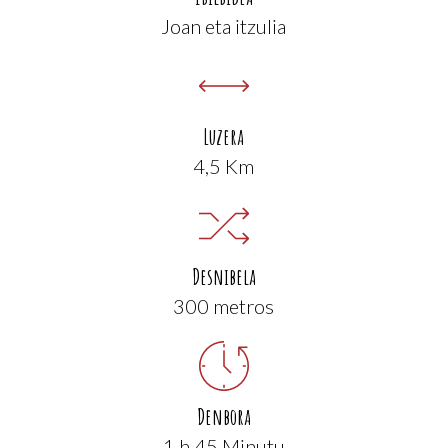
Joan eta itzulia
Luzera
4,5 Km
Desnibela
300 metros
Denbora
1 h 45 Minutu