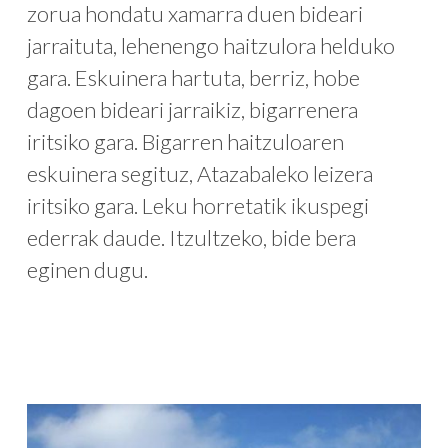
zorua hondatu xamarra duen bideari
jarraituta, lehenengo haitzulora helduko
gara. Eskuinera hartuta, berriz, hobe
dagoen bideari jarraikiz, bigarrenera
iritsiko gara. Bigarren haitzuloaren
eskuinera segituz, Atazabaleko leizera
iritsiko gara. Leku horretatik ikuspegi
ederrak daude. Itzultzeko, bide bera
eginen dugu.