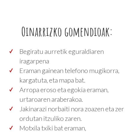
Oinarrizko gomendioak:
Begiratu aurretik eguraldiaren
iragarpena
Eraman gainean telefono mugikorra,
kargatuta, eta mapa bat.
Arropa eroso eta egokia eraman,
urtaroaren araberakoa.
Jakinarazi norbaiti nora zoazen eta zer
ordutan itzuliko zaren.
Motxila txiki bat eraman,