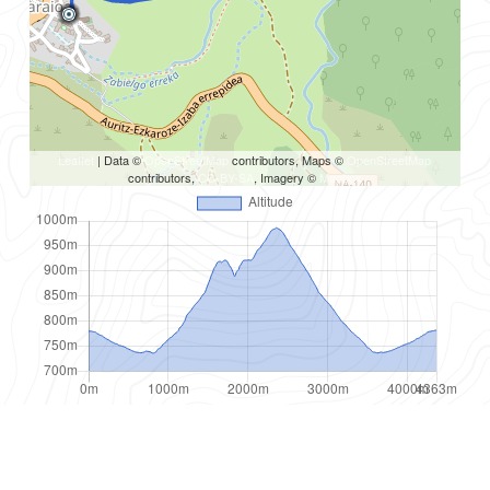
Leaflet
| Data ©
OpenStreetMap
contributors, Maps ©
OpenStreetMap
contributors,
CC-BY-SA
, Imagery ©
Mapbox