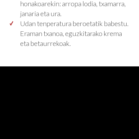
honakoarekin: arropa lodia, txamarra,
janaria eta ura.
Udan tenperatura beroetatik babestu.
Eraman txanoa, eguzkitarako krema
eta betaurrekoak.