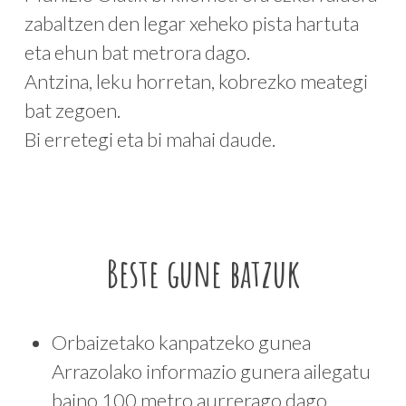
zabaltzen den legar xeheko pista hartuta
eta ehun bat metrora dago.
Antzina, leku horretan, kobrezko meategi
bat zegoen.
Bi erretegi eta bi mahai daude.
Beste gune batzuk
Orbaizetako kanpatzeko gunea
Arrazolako informazio gunera ailegatu
baino 100 metro aurrerago dago.