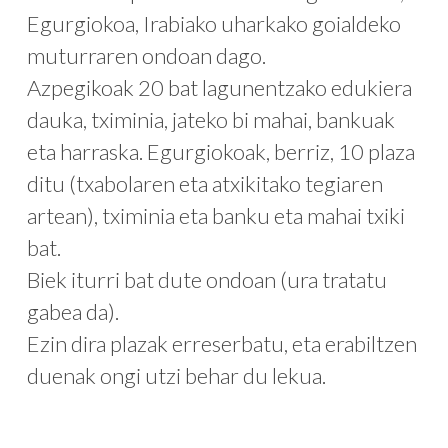
Egurgiokoa, Irabiako uharkako goialdeko
muturraren ondoan dago.
Azpegikoak 20 bat lagunentzako edukiera
dauka, tximinia, jateko bi mahai, bankuak
eta harraska. Egurgiokoak, berriz, 10 plaza
ditu (txabolaren eta atxikitako tegiaren
artean), tximinia eta banku eta mahai txiki
bat.
Biek iturri bat dute ondoan (ura tratatu
gabea da).
Ezin dira plazak erreserbatu, eta erabiltzen
duenak ongi utzi behar du lekua.