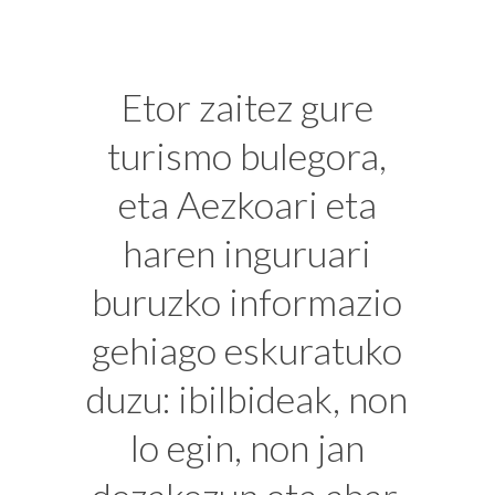
Etor zaitez gure
turismo bulegora,
eta Aezkoari eta
haren inguruari
buruzko informazio
gehiago eskuratuko
duzu: ibilbideak, non
lo egin, non jan