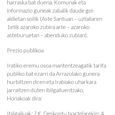
harraska bat duena. Komunak eta
informazio guneak zabalik daude goi-
aldietan soilik (Aste Santuan – uztailaren
1etik azaroko zubira arte – azaroko
asteburuetan – abenduko zubian).
Prezio publikoa
Iratiko eremu osoa mantentzeagatik tarifa
publiko bat ezarri da Arrazolako gunera
hurbiltzen diren eta Irabiako uharkara
jarraitzen duten ibilgailuentzako.
Honakoak dira:
Ibilgailuak: 7 €. Deskontu txartelarekin: 4