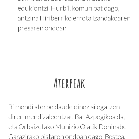
edukiontzi. Hurbil, komun bat dago,
antzina Hiriberriko errota izandakoaren
presaren ondoan.
Aterpeak
Bi mendi aterpe daude oinez ailegatzen
diren mendizaleentzat. Bat Azpegikoa da,
eta Orbaizetako Munizio Olatik Doninabe
Garazirako pistaren ondoan dago. Bestea,