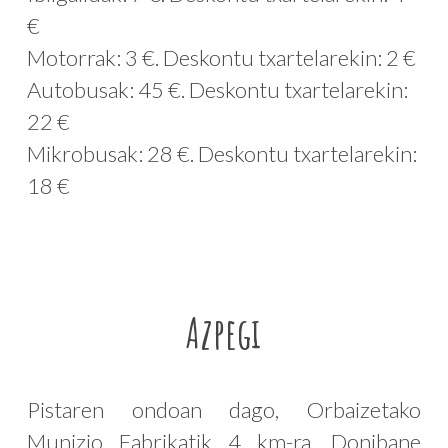
€
Motorrak: 3 €. Deskontu txartelarekin: 2 €
Autobusak: 45 €. Deskontu txartelarekin:
22 €
Mikrobusak: 28 €. Deskontu txartelarekin:
18 €
Azpegi
Pistaren ondoan dago, Orbaizetako
Munizio Fabrikatik 4 km-ra, Donibane