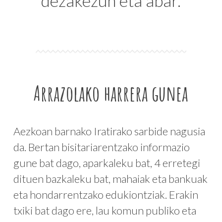
dezakezun eta abar.
Arrazolako harrera gunea
Aezkoan barnako Iratirako sarbide nagusia
da. Bertan bisitariarentzako informazio
gune bat dago, aparkaleku bat, 4 erretegi
dituen bazkaleku bat, mahaiak eta bankuak
eta hondarrentzako edukiontziak. Erakin
txiki bat dago ere, lau komun publiko eta