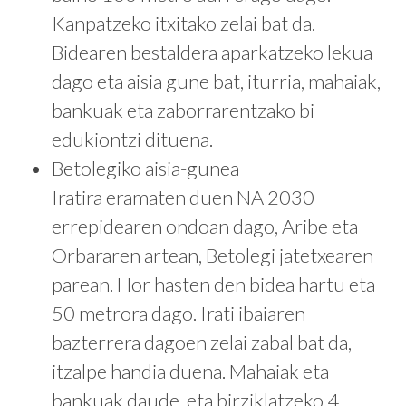
Kanpatzeko itxitako zelai bat da.
Bidearen bestaldera aparkatzeko lekua
dago eta aisia gune bat, iturria, mahaiak,
bankuak eta zaborrarentzako bi
edukiontzi dituena.
Betolegiko aisia-gunea
Iratira eramaten duen NA 2030
errepidearen ondoan dago, Aribe eta
Orbararen artean, Betolegi jatetxearen
parean. Hor hasten den bidea hartu eta
50 metrora dago. Irati ibaiaren
bazterrera dagoen zelai zabal bat da,
itzalpe handia duena. Mahaiak eta
bankuak daude, eta birziklatzeko 4