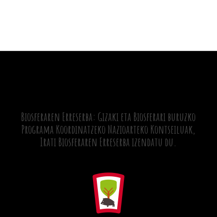
Biosferaren Erreserba: Gizaki eta Biosferari buruzko
Programa Koordinatzeko Nazioarteko Kontseiluak,
Irati Biosferaren Erreserba izendatu du.