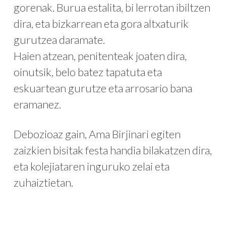
gorenak. Burua estalita, bi lerrotan ibiltzen
dira, eta bizkarrean eta gora altxaturik
gurutzea daramate.
Haien atzean, penitenteak joaten dira,
oinutsik, belo batez tapatuta eta
eskuartean gurutze eta arrosario bana
eramanez.
Debozioaz gain, Ama Birjinari egiten
zaizkien bisitak festa handia bilakatzen dira,
eta kolejiataren inguruko zelai eta
zuhaiztietan.