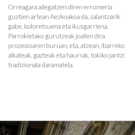
Orreagara ailegatzen diren erromeria
guztien artean Aezkoakoa da, zalantzarik
gabe, koloretsuena eta ikusgarriena.
Parrokietako gurutzeak joaten dira
prozesioaren buruan, eta, atzean, ibarreko
alkateak, gazteak eta haurrak, tokiko jantzi
tradizionala daramatela.