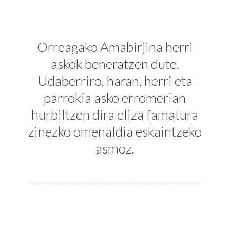
Orreagako Amabirjina herri
askok beneratzen dute.
Udaberriro, haran, herri eta
parrokia asko erromerian
hurbiltzen dira eliza famatura
zinezko omenaldia eskaintzeko
asmoz.