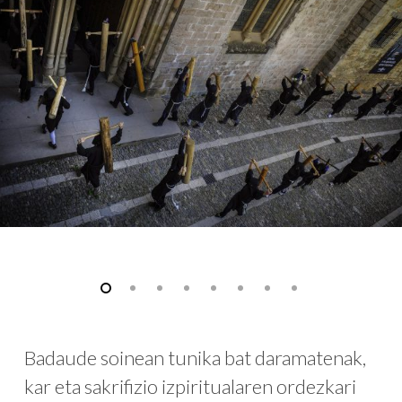
Badaude soinean tunika bat daramatenak,
kar eta sakrifizio izpiritualaren ordezkari