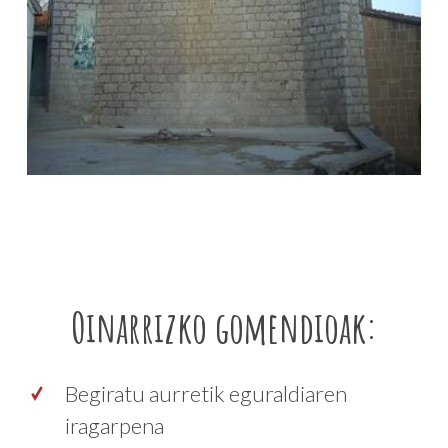
Oinarrizko gomendioak:
Begiratu aurretik eguraldiaren
iragarpena