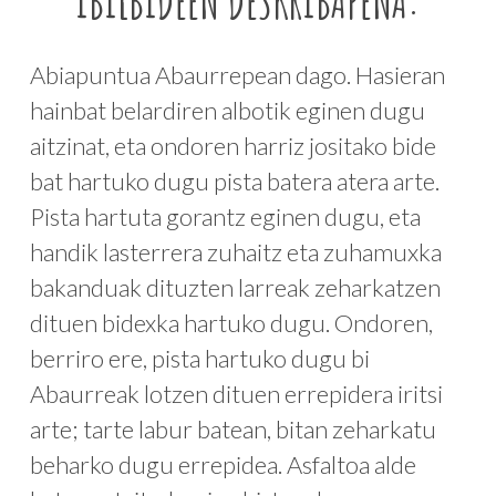
IBILBIDEEN DESKRIBAPENA:
Abiapuntua Abaurrepean dago. Hasieran
hainbat belardiren albotik eginen dugu
aitzinat, eta ondoren harriz jositako bide
bat hartuko dugu pista batera atera arte.
Pista hartuta gorantz eginen dugu, eta
handik lasterrera zuhaitz eta zuhamuxka
bakanduak dituzten larreak zeharkatzen
dituen bidexka hartuko dugu. Ondoren,
berriro ere, pista hartuko dugu bi
Abaurreak lotzen dituen errepidera iritsi
arte; tarte labur batean, bitan zeharkatu
beharko dugu errepidea. Asfaltoa alde