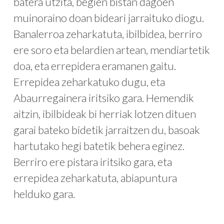
batera utzita, begien bistan dagoen
muinoraino doan bideari jarraituko diogu.
Banalerroa zeharkatuta, ibilbidea, berriro
ere soro eta belardien artean, mendiartetik
doa, eta errepidera eramanen gaitu.
Errepidea zeharkatuko dugu, eta
Abaurregainera iritsiko gara. Hemendik
aitzin, ibilbideak bi herriak lotzen dituen
garai bateko bidetik jarraitzen du, basoak
hartutako hegi batetik behera eginez.
Berriro ere pistara iritsiko gara, eta
errepidea zeharkatuta, abiapuntura
helduko gara.