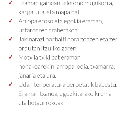
Eraman gainean telefono mugikorra,
kargatuta, eta mapa bat.
Arropa eroso eta egokia eraman,
urtaroaren araberakoa.
Jakinarazi norbaiti nora zoazen eta zer
ordutan itzuliko zaren.
Motxila txiki bat eraman,
honakoarekin: arropa lodia, txamarra,
janaria eta ura.
Udan tenperatura beroetatik babestu.
Eraman txanoa, eguzkitarako krema
eta betaurrekoak.