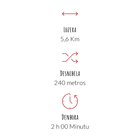
Luzera
5,6 Km
Desnibela
240 metros
Denbora
2 h 00 Minutu