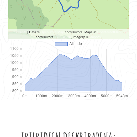
Leaflet
| Data ©
OpenStreetMap
contributors, Maps ©
OpenStreetMap
contributors,
CC-BY-SA
, Imagery ©
Mapbox