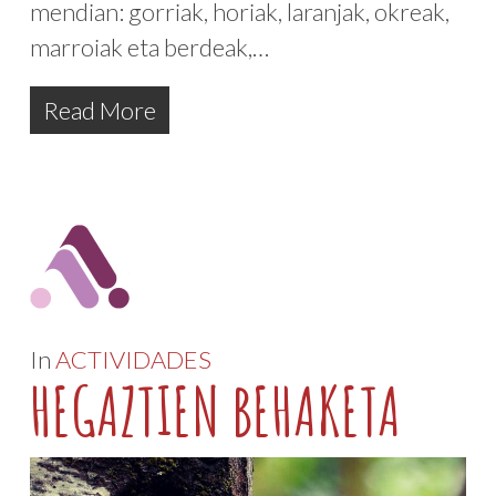
mendian: gorriak, horiak, laranjak, okreak,
marroiak eta berdeak,…
Read More
In
ACTIVIDADES
HEGAZTIEN BEHAKETA