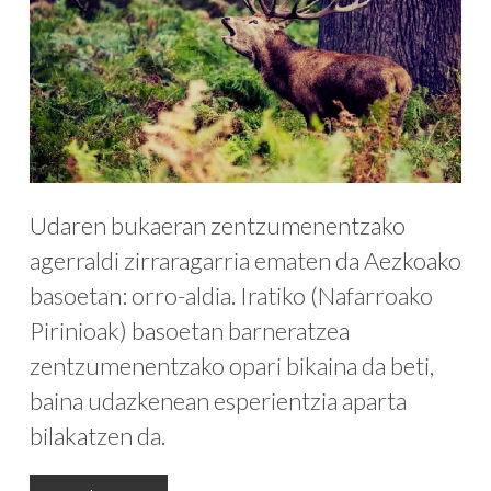
Udaren bukaeran zentzumenentzako
agerraldi zirraragarria ematen da Aezkoako
basoetan: orro-aldia. Iratiko (Nafarroako
Pirinioak) basoetan barneratzea
zentzumenentzako opari bikaina da beti,
baina udazkenean esperientzia aparta
bilakatzen da.