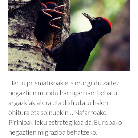
Hartu prismatikoak eta murgildu zaitez
hegaztien mundu harrigarrian: behatu,
argazkiak atera eta disfrutatu haien
ohitura eta soinuekin… Nafarroako
Pirinioak leku estrategikoa da, Europako
hegaztien migrazioa behatzeko.