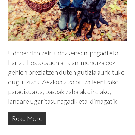
Udaberrian zein udazkenean, pagadi eta
harizti hostotsuen artean, mendizaleek
gehien preziatzen duten gutizia aurkituko
dugu: zizak. Aezkoa ziza biltzaileentzako
paradisua da, basoak zabalak direlako,
landare ugaritasunagatik eta klimagatik.
Read More