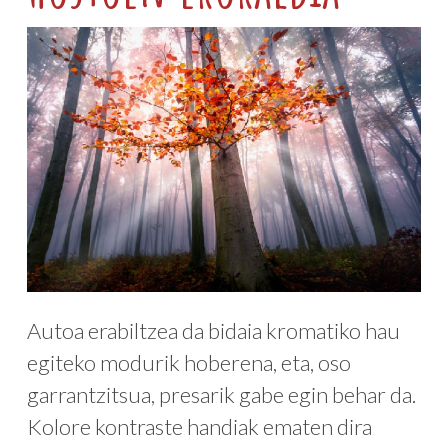
Autoa erabiltzea da bidaia kromatiko hau
egiteko modurik hoberena, eta, oso
garrantzitsua, presarik gabe egin behar da.
Kolore kontraste handiak ematen dira