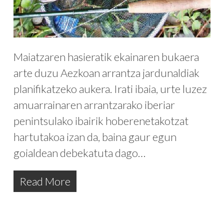
Maiatzaren hasieratik ekainaren bukaera
arte duzu Aezkoan arrantza jardunaldiak
planifikatzeko aukera. Irati ibaia, urte luzez
amuarrainaren arrantzarako iberiar
penintsulako ibairik hoberenetakotzat
hartutakoa izan da, baina gaur egun
goialdean debekatuta dago…
Read More