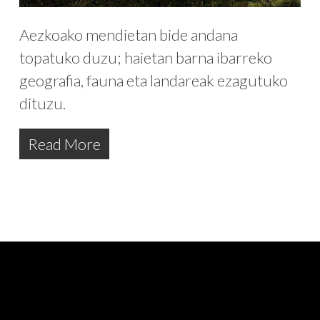
Aezkoako mendietan bide andana
topatuko duzu; haietan barna ibarreko
geografia, fauna eta landareak ezagutuko
dituzu.
Read More