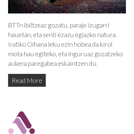
BTTn ibiltzeaz gozatu, paraje izugarri
hauetan, eta senti ezazu egiazko natura.
Iratiko Oihana leku ezin hobea da kirol
mota hau egiteko, eta inguruaz gozatzeko
aukera paregabea eskaintzen du.
Read More