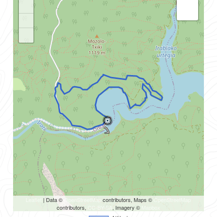
+
−
Leaflet
| Data ©
OpenStreetMap
contributors, Maps ©
OpenStreetMap
contributors,
CC-BY-SA
, Imagery ©
Mapbox