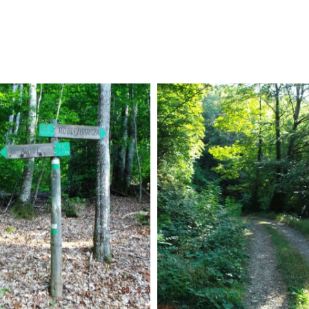
ster
9234659Master