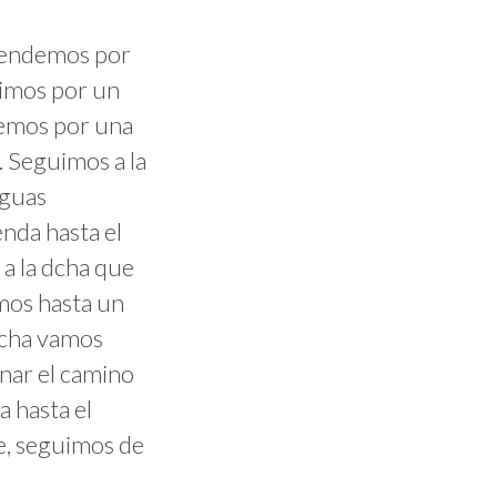
scendemos por
uimos por un
demos por una
i. Seguimos a la
aguas
nda hasta el
 a la dcha que
imos hasta un
 dcha vamos
onar el camino
a hasta el
e, seguimos de