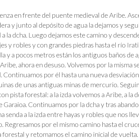
enza en frente del puente medieval de Aribe. A
dera y junto al depósito de agua la dejamos y seg
l a la dcha. Luego dejamos este camino y descen
es y robles y con grandes piedras hasta el río Irat
lla y a pocos metros están los antiguos baños de 
 Aribe, ahora en desuso. Volvemos por la misma se
l. Continuamos por él hasta una nueva desviación
 ruinas de unas antiguas minas de mercurio. Segu
on pista forestal: a la izda volvemos a Aribe, a la
de Garaioa. Continuamos por la dcha y tras aband
 senda a la izda entre hayas y robles que nos llev
o. Regresamos por el mismo camino hasta el cruc
a forestal y retomamos el camino inicial de vuelta.