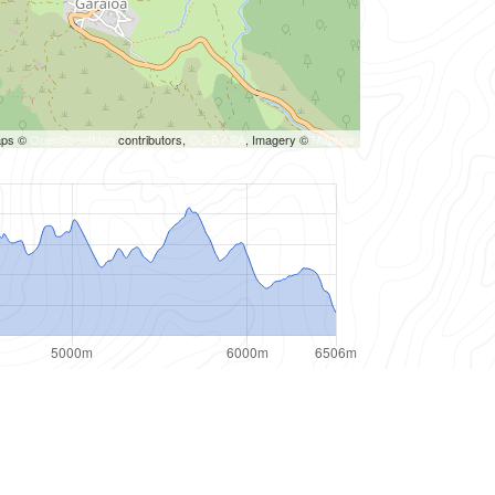
aps ©
OpenStreetMap
contributors,
CC-BY-SA
, Imagery ©
Mapbox