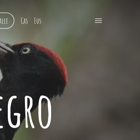
alle
Cas
Eus
Menu
egro